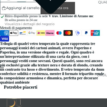
QUAD
Aggiungi al carrello
Acquista ora
Ritiro disponibile presso la sede
V trav. Limitone di Arzano snc
Di solito pronto in 24 ore
Visualizza i dettagli del negozio
Metodi di pagamento
Trilogia di quadri vetro temperato la quale rappresenta tre
personaggi iconici dei cartoni animati, ovvero Paperino e
Paperina, in una versione elegante e regale. Ogni quadro è
un'interpretazione stilizzata di una carta da gioco, con i
personaggi vestiti come sovrani. Questi quadri, sono resi ancora
più esclusivi grazie alla texture nera e dorata di sfondo, creando
un contrasto tra lusso e divertimento. Il vetro temperato da 4mm
conferisce solidità e resistenza, mentre il formato tripartito rende
OROL
la composizione armoniosa e dinamica, perfetta per decorare
qualsiasi ambiente
Potrebbe piacerti