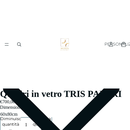
PERSONALI
Quadri in vetro TRIS PAPERI
€700,00
Dimensione
Diminuisci
Aumenta
quantità
quantità