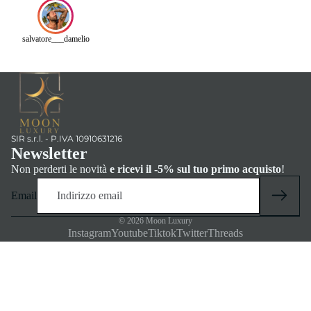
salvatore___damelio
SIR s.r.l. - P.IVA 10910631216
Newsletter
Non perderti le novità
e ricevi il -5% sul tuo primo acquisto
!
Email
© 2026
Moon Luxury
Instagram
Youtube
Tiktok
Twitter
Threads