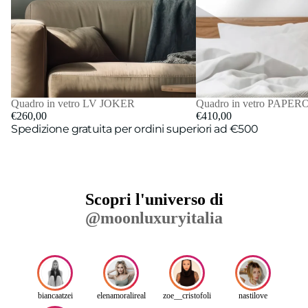
Quadro in vetro LV JOKER
Quadro in vetro PAP
€260,00
€410,00
Spedizione gratuita per ordini superiori ad €500
Scopri l'universo di
@moonluxuryitalia
biancaatzei
elenamoralireal
zoe__cristofoli
nastilove