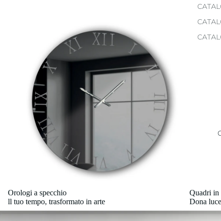
CATAL
CATAL
CATAL
Orologi a specchio
Quadri in 
ll tuo tempo, trasformato in arte
Dona luce 