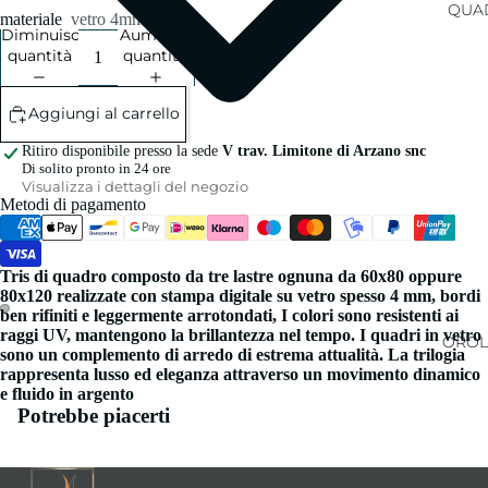
QUAD
materiale
vetro 4mm
Diminuisci
Aumenta
quantità
quantità
Aggiungi al carrello
Ritiro disponibile presso la sede
V trav. Limitone di Arzano snc
Di solito pronto in 24 ore
Visualizza i dettagli del negozio
Metodi di pagamento
Tris di quadro composto da tre lastre ognuna da 60x80 oppure
80x120 realizzate con stampa digitale su vetro spesso 4 mm, bordi
ben rifiniti e leggermente arrotondati, I colori sono resistenti ai
raggi UV, mantengono la brillantezza nel tempo. I quadri in vetro
OROL
sono un complemento di arredo di estrema attualità. La trilogia
rappresenta lusso ed eleganza attraverso un movimento dinamico
e fluido in argento
Potrebbe piacerti