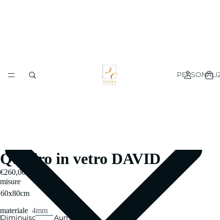
PERSONALI
Quadro in vetro DAVID
€260,00
misure
materiale
4mm
Diminuisci
Aumenta