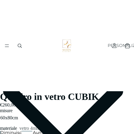
PERSONALI
Quadro in vetro CUBIK
€260,00
misure
materiale
vetro 4mm
Diminuisci
Aumenta