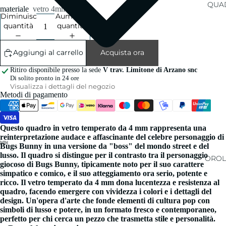
QUAD
materiale
vetro 4mm
Diminuisci
Aumenta
quantità
quantità
Aggiungi al carrello
Acquista ora
Ritiro disponibile presso la sede
V trav. Limitone di Arzano snc
Di solito pronto in 24 ore
Visualizza i dettagli del negozio
Metodi di pagamento
Questo quadro in vetro temperato da 4 mm rappresenta una
reinterpretazione audace e affascinante del celebre personaggio di
Bugs Bunny in una versione da "boss" del mondo street e del
lusso. Il quadro si distingue per il contrasto tra il personaggio
OROL
giocoso di Bugs Bunny, tipicamente noto per il suo carattere
simpatico e comico, e il suo atteggiamento ora serio, potente e
ricco. Il vetro temperato da 4 mm dona lucentezza e resistenza al
quadro, facendo emergere con vividezza i colori e i dettagli del
design. Un'opera d'arte che fonde elementi di cultura pop con
simboli di lusso e potere, in un formato fresco e contemporaneo,
perfetto per chi cerca un pezzo che trasmetta stile e personalità.