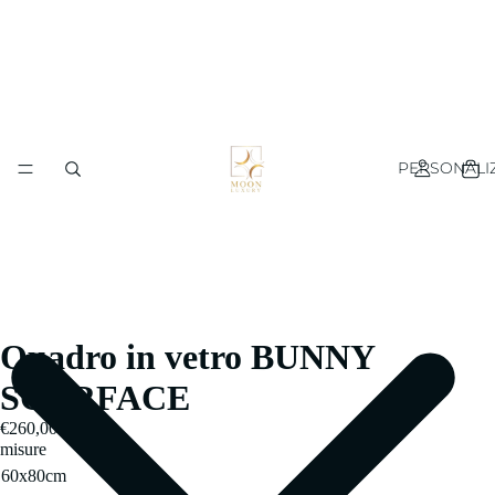
PERSONALI
Quadro in vetro BUNNY
SCARFACE
€260,00
misure