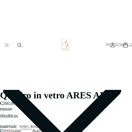
PERSONALI
Quadro in vetro ARES ADE
€260,00
misure
materiale
vetro 4mm
Diminuisci
Aumenta