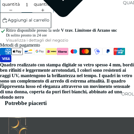
QUAD
quantità
quantità
Aggiungi al carrello
Ritiro disponibile presso la sede
V trav. Limitone di Arzano snc
Di solito pronto in 24 ore
Visualizza i dettagli del negozio
Metodi di pagamento
Quadro realizzato con stampa digitale su vetro spesso 4 mm, bordi
ben rifiniti e leggermente arrotondati, I colori sono resistenti ai
raggi UV, mantengono la brillantezza nel tempo. I quadri in vetro
sono un complemento di arredo di estrema attualità. Il quadro
rappresenta lusso ed eleganza attraverso un movimento sensuale
di una donna, coperta da puri fiori bianchi, abbinato ad uno
OROL
sfondo nero
Potrebbe piacerti