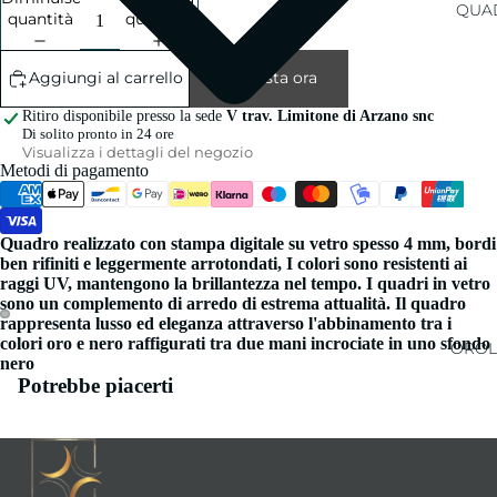
QUAD
quantità
quantità
Aggiungi al carrello
Acquista ora
Ritiro disponibile presso la sede
V trav. Limitone di Arzano snc
Di solito pronto in 24 ore
Visualizza i dettagli del negozio
Metodi di pagamento
Quadro realizzato con stampa digitale su vetro spesso 4 mm, bordi
ben rifiniti e leggermente arrotondati, I colori sono resistenti ai
raggi UV, mantengono la brillantezza nel tempo. I quadri in vetro
sono un complemento di arredo di estrema attualità. Il quadro
rappresenta lusso ed eleganza attraverso l'abbinamento tra i
colori oro e nero raffigurati tra due mani incrociate in uno sfondo
OROL
nero
Potrebbe piacerti