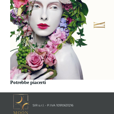
Potrebbe piacerti
SIR s.r.l. - P.IVA 10910631216