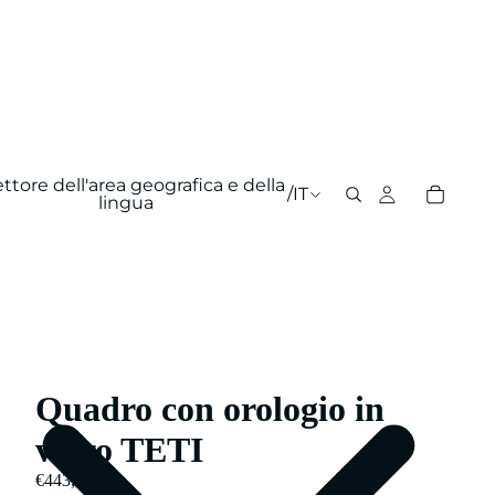
ettore dell'area geografica e della
/
IT
lingua
Quadro con orologio in
vetro TETI
€443,00