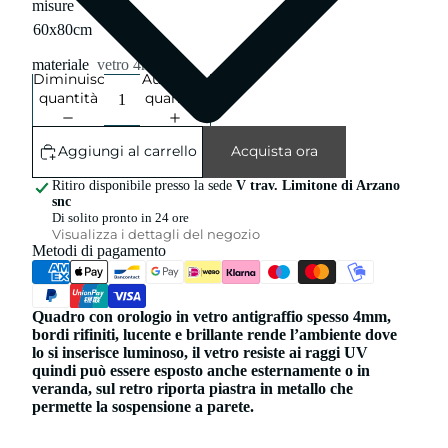
misure
materiale
vetro 4mm
Diminuisci
Aumenta
quantità
quantità
Aggiungi al carrello
Acquista ora
Ritiro disponibile presso la sede
V trav. Limitone di Arzano
snc
Di solito pronto in 24 ore
Visualizza i dettagli del negozio
Metodi di pagamento
Quadro con orologio in vetro antigraffio spesso 4mm,
bordi rifiniti, lucente e brillante rende l’ambiente dove
lo si inserisce luminoso, il vetro resiste ai raggi UV
quindi può essere esposto anche esternamente o in
veranda, sul retro riporta piastra in metallo che
permette la sospensione a parete.