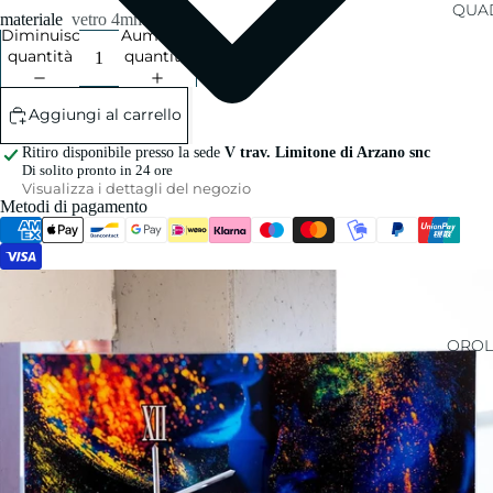
QUAD
materiale
vetro 4mm
Diminuisci
Aumenta
quantità
quantità
Aggiungi al carrello
Ritiro disponibile presso la sede
V trav. Limitone di Arzano snc
Di solito pronto in 24 ore
Visualizza i dettagli del negozio
Metodi di pagamento
OROL