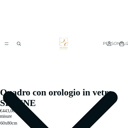
PERSONALI
Quadro con orologio in vetro
SELENE
€443,00
misure