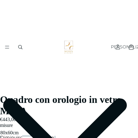
PERSONALI
Quadro con orologio in vetro
MAIA
€443,00
misure
Diminuisci
Aumenta