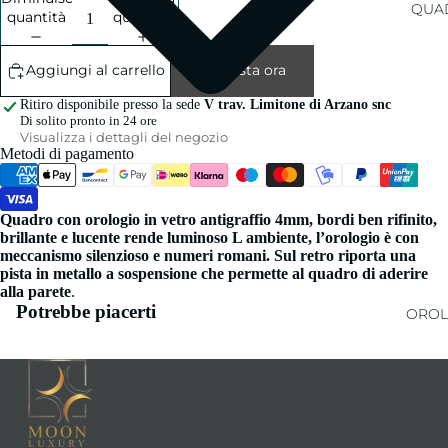
QUAD
quantità
quantità
Aggiungi al carrello
Acquista ora
Ritiro disponibile presso la sede
V trav. Limitone di Arzano snc
Di solito pronto in 24 ore
Visualizza i dettagli del negozio
Metodi di pagamento
Quadro con orologio in vetro antigraffio 4mm, bordi ben rifinito,
brillante e lucente rende luminoso L ambiente, l’orologio è con
meccanismo silenzioso e numeri romani. Sul retro riporta una
pista in metallo a sospensione che permette al quadro di aderire
alla parete
.
Potrebbe piacerti
OROL