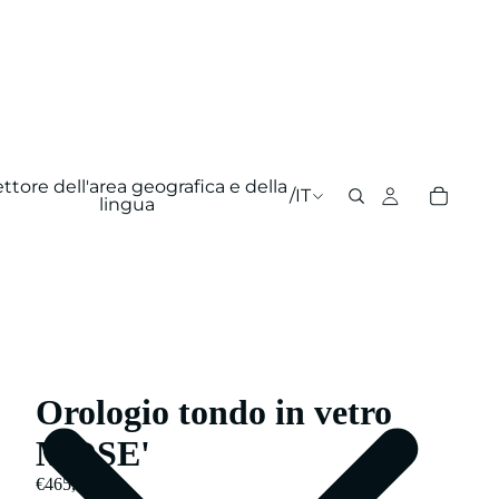
ettore dell'area geografica e della
/
IT
lingua
Orologio tondo in vetro
MOSE'
€465,00