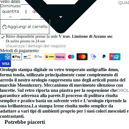
QUAD
Diminuisci
Aumenta
quantità
quantità
Aggiungi al carrello
Ritiro disponibile presso la sede
V trav. Limitone di Arzano snc
Di solito pronto in 24 ore
Visualizza i dettagli del negozio
Metodi di pagamento
Orologio stampa digitale su vetro temperato antigraffio 4mm,
forma tonda, utilizzato principalmente come complemento di
arredo il nostro orologio rappresenta uno degli articoli punta del
marchio Moonluxury. Meccanismo di movimento silenzioso con
lancette. Sul retro riporta una piastra per la sospensione che
OROL
garantisce aderenza alla parete.Il processo di pulitura risulta
semplice e pratico basta un solvente vetri e L’orologio riprende la
sua brillantezza.La stampa Irene risulta molto semplice da
adattare a vari tipi di ambienti proprio per i suoi colori mescolati e
contrastanti.
Potrebbe piacerti