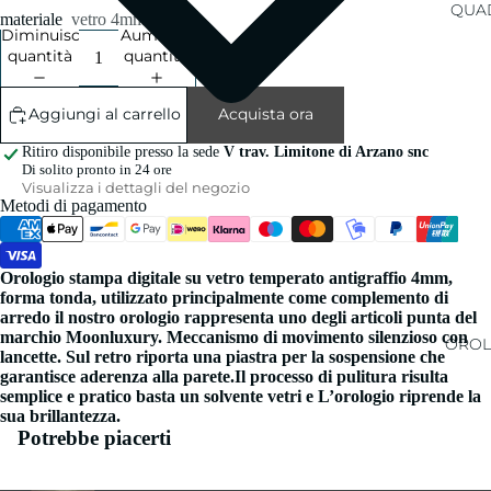
QUAD
materiale
vetro 4mm
Diminuisci
Aumenta
quantità
quantità
Aggiungi al carrello
Acquista ora
Ritiro disponibile presso la sede
V trav. Limitone di Arzano snc
Di solito pronto in 24 ore
Visualizza i dettagli del negozio
Metodi di pagamento
Orologio stampa digitale su vetro temperato antigraffio 4mm,
forma tonda, utilizzato principalmente come complemento di
arredo il nostro orologio rappresenta uno degli articoli punta del
marchio Moonluxury. Meccanismo di movimento silenzioso con
OROL
lancette. Sul retro riporta una piastra per la sospensione che
garantisce aderenza alla parete.Il processo di pulitura risulta
semplice e pratico basta un solvente vetri e L’orologio riprende la
sua brillantezza.
Potrebbe piacerti