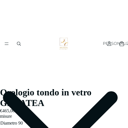
PERSONALI
Orologio tondo in vetro
GALATEA
€465,00
misure