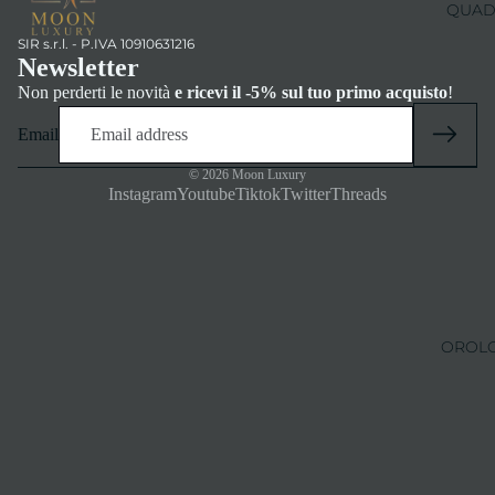
QUADR
SIR s.r.l. - P.IVA 10910631216
Newsletter
Non perderti le novità
e ricevi il -5% sul tuo primo acquisto
!
Email
© 2026
Moon Luxury
Instagram
Youtube
Tiktok
Twitter
Threads
OROLO